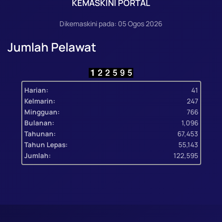
KEMASKINI PORTAL
Dikemaskini pada: 05 Ogos 2026
Jumlah Pelawat
Harian:
41
Kelmarin:
247
Mingguan:
766
Bulanan:
1,096
Tahunan:
67,453
Tahun Lepas:
55,143
Jumlah:
122,595