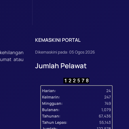
KEMASKINI PORTAL
kehilangan
Dikemaskini pada: 05 Ogos 2026
lumat atau
Jumlah Pelawat
Harian:
24
Kelmarin:
247
Mingguan:
749
Bulanan:
1,079
Tahunan:
67,436
Tahun Lepas:
55,143
Jumlah:
122,578