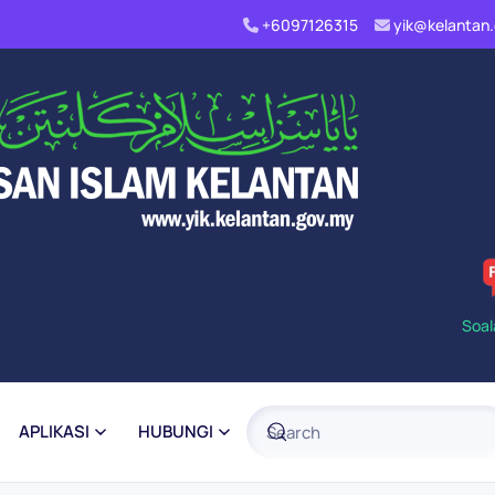
+6097126315
yik@kelanta
Soal
APLIKASI
HUBUNGI