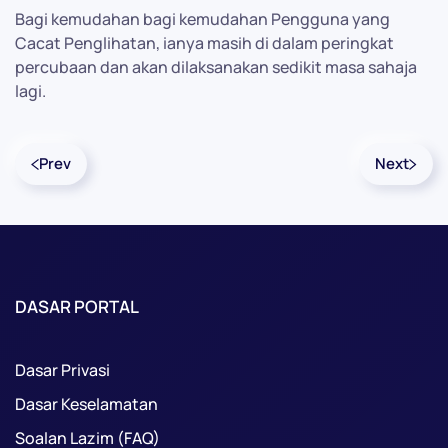
Bagi kemudahan bagi kemudahan Pengguna yang
Cacat Penglihatan, ianya masih di dalam peringkat
percubaan dan akan dilaksanakan sedikit masa sahaja
lagi.
Prev
Next
DASAR PORTAL
Dasar Privasi
Dasar Keselamatan
Soalan Lazim (FAQ)