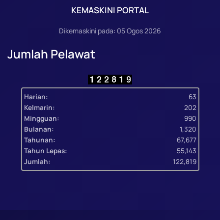
KEMASKINI PORTAL
Dikemaskini pada: 05 Ogos 2026
Jumlah Pelawat
Harian:
63
Kelmarin:
202
Mingguan:
990
Bulanan:
1,320
Tahunan:
67,677
Tahun Lepas:
55,143
Jumlah:
122,819