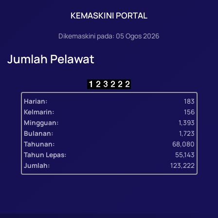
KEMASKINI PORTAL
Dikemaskini pada: 05 Ogos 2026
Jumlah Pelawat
Harian:
183
Kelmarin:
156
Mingguan:
1,393
Bulanan:
1,723
Tahunan:
68,080
Tahun Lepas:
55,143
Jumlah:
123,222