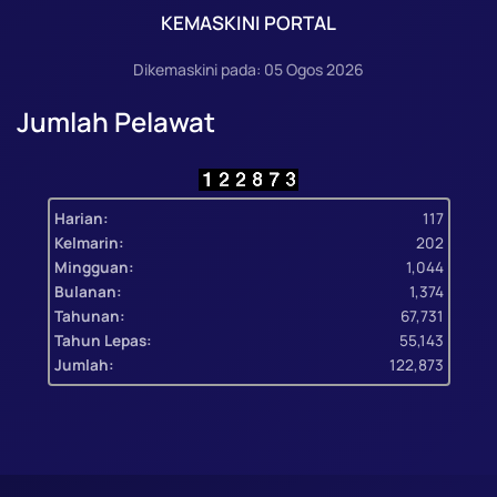
KEMASKINI PORTAL
Dikemaskini pada: 05 Ogos 2026
Jumlah Pelawat
Harian:
117
Kelmarin:
202
Mingguan:
1,044
Bulanan:
1,374
Tahunan:
67,731
Tahun Lepas:
55,143
Jumlah:
122,873