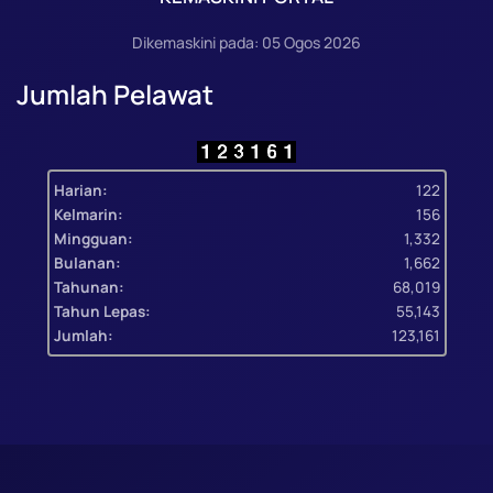
Dikemaskini pada: 05 Ogos 2026
Jumlah Pelawat
Harian:
122
Kelmarin:
156
Mingguan:
1,332
Bulanan:
1,662
Tahunan:
68,019
Tahun Lepas:
55,143
Jumlah:
123,161