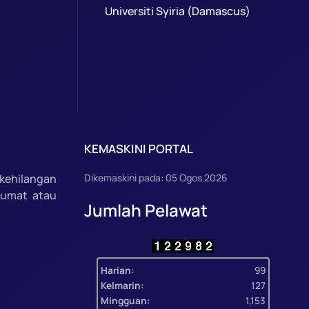
Universiti Syiria (Damascus)
KEMASKINI PORTAL
kehilangan
Dikemaskini pada: 05 Ogos 2026
lumat atau
Jumlah Pelawat
Harian:
99
Kelmarin:
127
Mingguan:
1,153