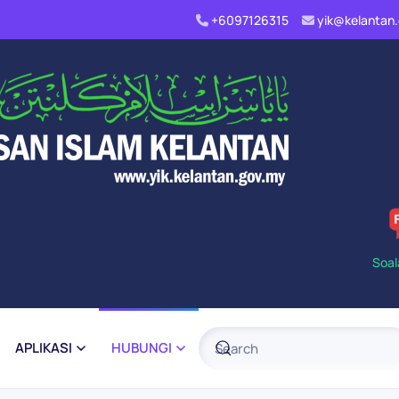
+6097126315
yik@kelanta
Soal
APLIKASI
HUBUNGI