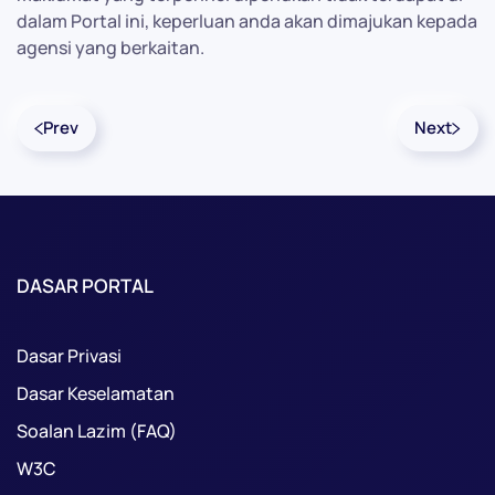
dalam Portal ini, keperluan anda akan dimajukan kepada
agensi yang berkaitan.
Prev
Next
DASAR PORTAL
Dasar Privasi
Dasar Keselamatan
Soalan Lazim (FAQ)
W3C