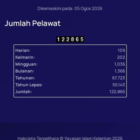
Dikemaskini pada: 05 Ogos 2026
Jumlah Pelawat
Harian:
109
Kelmarin:
202
Mingguan:
1,036
Bulanan:
1,366
Tahunan:
67,723
Tahun Lepas:
55,143
Jumlah:
122,865
Hakcipta Terpelihara © Yayasan Islam Kelantan
2026