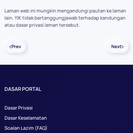
Laman web ini mungkin mengandungi pautan ke laman
lain. YIK tidak bertanggungjawab terhadap kandungan
atau dasar privasi laman tersebut.
Prev
Next
DASAR PORTAL
Dasar Privasi
Dasar Keselamatan
Soalan Lazim (FAQ)