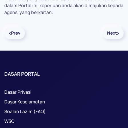
dalam Portal ini, keperluan anda akan dimajukan kepada
agensi yang berkaitan.
Prev
Next
DASAR PORTAL
Dasar Privasi
Dasar Keselamatan
Soalan Lazim (FAQ)
W3C