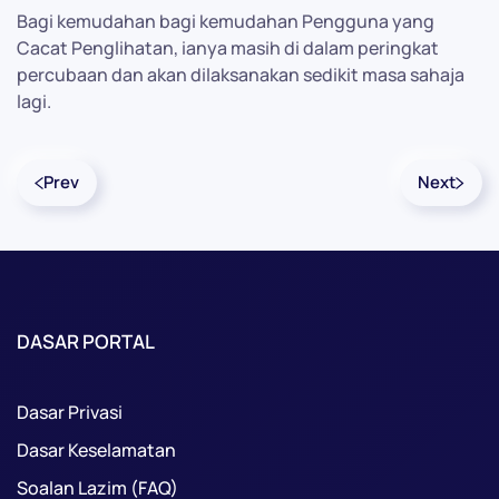
Bagi kemudahan bagi kemudahan Pengguna yang
Cacat Penglihatan, ianya masih di dalam peringkat
percubaan dan akan dilaksanakan sedikit masa sahaja
lagi.
Prev
Next
DASAR PORTAL
Dasar Privasi
Dasar Keselamatan
Soalan Lazim (FAQ)