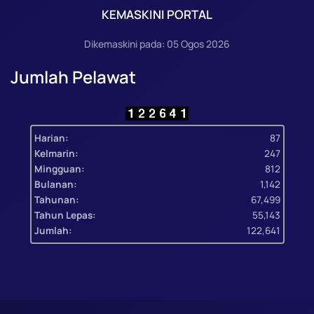
KEMASKINI PORTAL
Dikemaskini pada: 05 Ogos 2026
Jumlah Pelawat
Harian:
87
Kelmarin:
247
Mingguan:
812
Bulanan:
1,142
Tahunan:
67,499
Tahun Lepas:
55,143
Jumlah:
122,641