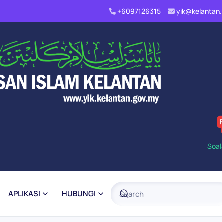
+6097126315
yik@kelanta
Soal
APLIKASI
HUBUNGI