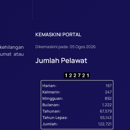
KEMASKINI PORTAL
kehilangan
Dikemaskini pada: 05 Ogos 2026
lumat atau
Jumlah Pelawat
Harian:
167
Kelmarin:
247
Mingguan:
892
Bulanan:
1,222
Tahunan:
67,579
Tahun Lepas:
55,143
Jumlah:
122,721