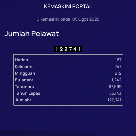
KEMASKINI PORTAL
Dikemaskini pada: 05 Ogos 2026
Jumlah Pelawat
Harian:
187
Kelmarin:
247
Mingguan:
912
Bulanan:
1,242
Tahunan:
67,599
Tahun Lepas:
55,143
Jumlah:
122,741