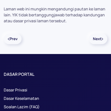
Laman web ini mungkin mengandungi pautan ke laman
lain. YIK tidak bertanggungjawab terhadap kandungan
atau dasar privasi laman tersebut.
Prev
Next
DASAR PORTAL
Dasar Privasi
Dasar Keselamatan
Soalan Lazim (FAQ)