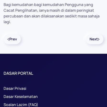
Bagi kemudahan bagi kemudahan Pengguna yang
Cacat Penglihatan, ianya masih di dalam peringkat
percubaan dan akan dilaksanakan sedikit masa sahaja
lagi.
Prev
Next
DASAR PORTAL
Dasar Privasi
Dasar Keselamatan
Soalan Lazim (FAQ)