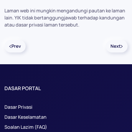
Laman web ini mungkin mengandungi pautan ke laman
lain. YIK tidak bertanggungjawab terhadap kandungan
atau dasar privasi laman tersebut.
Prev
Next
DASAR PORTAL
Dasar Privasi
Dasar Keselamatan
Soalan Lazim (FAQ)