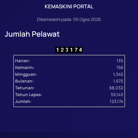
KEMASKINI PORTAL
Dikemaskini pada: 05 Ogos 2026
Jumlah Pelawat
Harian:
135
Kelmarin:
156
Mingguan:
1,345
Bulanan:
1,675
Tahunan:
68,032
Tahun Lepas:
55,143
Jumlah:
123,174