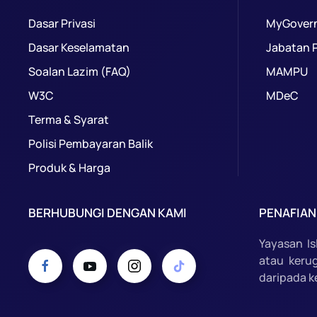
Dasar Privasi
MyGover
Dasar Keselamatan
Jabatan 
Soalan Lazim (FAQ)
MAMPU
W3C
MDeC
Terma & Syarat
Polisi Pembayaran Balik
Produk & Harga
BERHUBUNGI DENGAN KAMI
PENAFIAN
Yayasan I
atau keru
daripada k