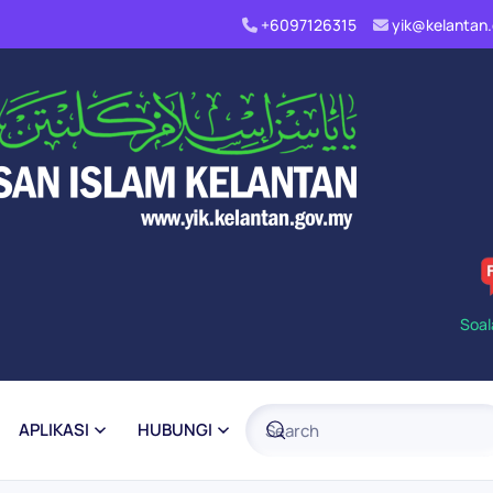
+6097126315
yik@kelanta
Soal
APLIKASI
HUBUNGI