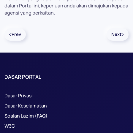
dalam Portal ini, keperluan anda akan dimajukan kepada
agensi yang berkaitan.
Prev
Next
DASAR PORTAL
Dasar Privasi
Dasar Keselamatan
Soalan Lazim (FAQ)
W3C