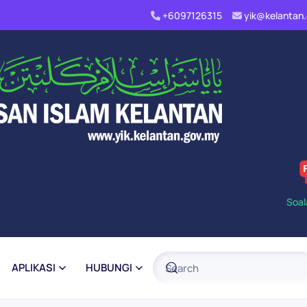
+6097126315
yik@kelanta
Soal
APLIKASI
HUBUNGI