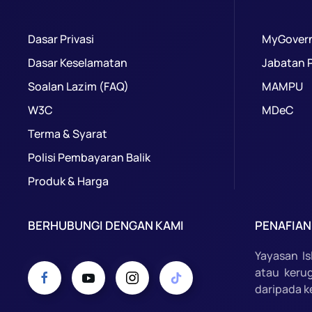
Dasar Privasi
MyGover
Dasar Keselamatan
Jabatan 
Soalan Lazim (FAQ)
MAMPU
W3C
MDeC
Terma & Syarat
Polisi Pembayaran Balik
Produk & Harga
BERHUBUNGI DENGAN KAMI
PENAFIAN
Yayasan I
atau keru
daripada k