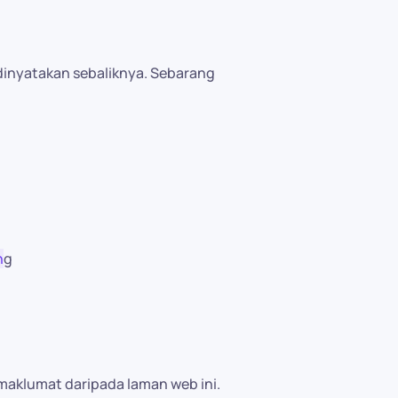
i dinyatakan sebaliknya. Sebarang
n
g
aklumat daripada laman web ini.