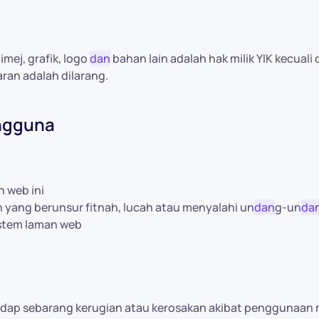
 imej, grafik, logo
dan
bahan lain adalah hak milik YIK kecual
an adalah dilarang.
ngguna
 web ini
yang berunsur fitnah, lucah atau menyalahi un
dan
g-un
da
stem laman web
dap sebarang kerugian atau kerosakan akibat penggunaan m