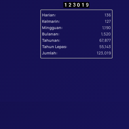
Harian:
136
Kelmarin:
127
Mingguan:
1,190
Bulanan:
1,520
Tahunan:
67,877
Tahun Lepas:
55,143
Jumlah:
123,019