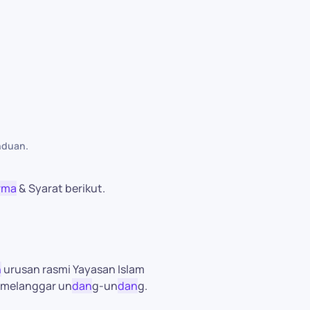
nduan
.
rma
& Syarat berikut.
n
urusan rasmi Yayasan Islam
 melanggar un
dan
g-un
dan
g.