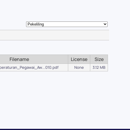
Filename
License
Size
peraturan_Pegawai_Aw...010.pdf
None
3.12 MB