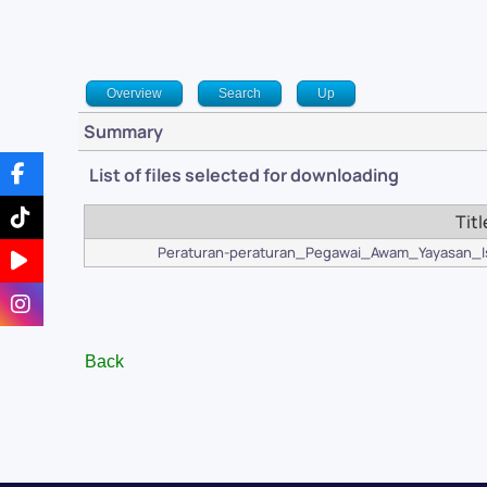
Overview
Search
Up
Summary
List of files selected for downloading
Titl
Peraturan-peraturan_Pegawai_Awam_Yayasan_Is
Back