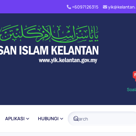
+6097126315
yik@kelanta
Soal
APLIKASI
HUBUNGI