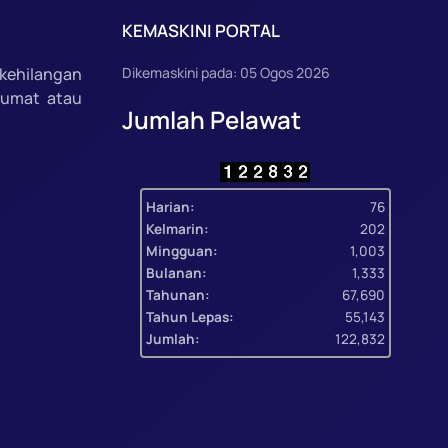
KEMASKINI PORTAL
kehilangan
Dikemaskini pada: 05 Ogos 2026
lumat atau
Jumlah Pelawat
Harian:
76
Kelmarin:
202
Mingguan:
1,003
Bulanan:
1,333
Tahunan:
67,690
Tahun Lepas:
55,143
Jumlah:
122,832