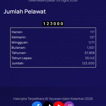
Dikemaskini pada: 05 Ogos 2026
Jumlah Pelawat
Harian:
117
Kelmarin:
127
Mingguan:
1,171
Bulanan:
1,501
Tahunan:
67,858
Tahun Lepas:
55,143
Jumlah:
123,000
Hakcipta Terpelihara © Yayasan Islam Kelantan
2026