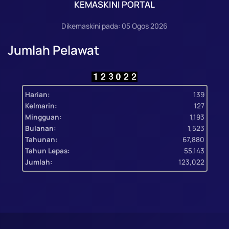
KEMASKINI PORTAL
Dikemaskini pada: 05 Ogos 2026
Jumlah Pelawat
Harian:
139
Kelmarin:
127
Mingguan:
1,193
Bulanan:
1,523
Tahunan:
67,880
Tahun Lepas:
55,143
Jumlah:
123,022