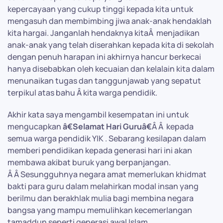
kepercayaan yang cukup tinggi kepada kita untuk
mengasuh dan membimbing jiwa anak-anak hendaklah
kita hargai. Janganlah hendaknya kitaÂ menjadikan
anak-anak yang telah diserahkan kepada kita di sekolah
dengan penuh harapan ini akhirnya hancur berkecai
hanya disebabkan oleh kecuaian dan kelalain kita dalam
menunaikan tugas dan tanggunjawab yang sepatut
terpikul atas bahu Â kita warga pendidik.
Akhir kata saya mengambil kesempatan ini untuk
mengucapkan
â€Selamat Hari Guruâ€
Â Â kepada
semua warga pendidik YIK . Sebarang kesilapan dalam
memberi pendidikan kepada generasi hari ini akan
membawa akibat buruk yang berpanjangan.
Â Â Sesungguhnya negara amat memerlukan khidmat
bakti para guru dalam melahirkan modal insan yang
berilmu dan berakhlak mulia bagi membina negara
bangsa yang mampu memulihkan kecemerlangan
tamaddun seperti generasi awal Islam.