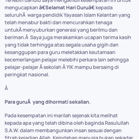
Terlebih dahulu saya mengambil kesempatan ini untuk
mengucapkan
â€Selamat Hari Guruâ€
kepada
seluruhÂ warga pendidik Yayasan Islam Kelantan yang
telah menabur bakti dan mencurahkan tenaga
untukÂ menyuburkan generasi yang berilmu dan
beriman.Â Saya juga merakamkan ucapan terima kasih
yang tidak terhingga atas segala usaha gigih dan
kesanggupan para guru meletakkan keutamaan
kecemerlangan pelajar melebihi perkara lain sehingga
pelajar-pelajar Â sekolah Â YIK mampu bersaing di
peringkat nasional.
Â
Para guruÂ yang dihormati sekalian.
Pada kesempatan ini marilah sejenak kita melihat
kepada apa yang telah dibina oleh baginda Rasulullah
S.A.W. dalam membangunkan insan sesuai dengan
fitrah kejadian Allah. Keindahan manusia bukan sekadar