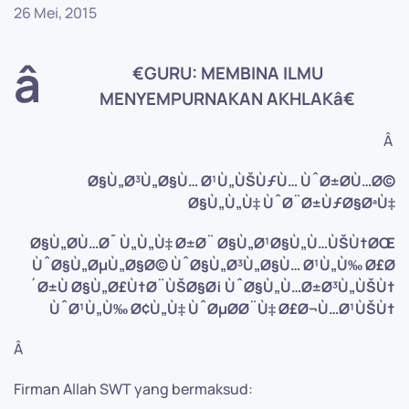
26 Mei, 2015
â
€GURU: MEMBINA ILMU
MENYEMPURNAKAN AKHLAKâ€
Â
Ø§Ù„Ø³Ù„Ø§Ù… Ø¹Ù„ÙŠÙƒÙ… ÙˆØ±Ø­Ù…Ø©
Ø§Ù„Ù„Ù‡ ÙˆØ¨Ø±ÙƒØ§ØªÙ‡
Ø§Ù„Ø­Ù…Ø¯ Ù„Ù„Ù‡ Ø±Ø¨ Ø§Ù„Ø¹Ø§Ù„Ù…ÙŠÙ†ØŒ
ÙˆØ§Ù„ØµÙ„Ø§Ø© ÙˆØ§Ù„Ø³Ù„Ø§Ù… Ø¹Ù„Ù‰ Ø£Ø
´Ø±Ù Ø§Ù„Ø£Ù†Ø¨ÙŠØ§Ø¡ ÙˆØ§Ù„Ù…Ø±Ø³Ù„ÙŠÙ†
ÙˆØ¹Ù„Ù‰ Ø¢Ù„Ù‡ ÙˆØµØ­Ø¨Ù‡ Ø£Ø¬Ù…Ø¹ÙŠÙ†
Â
Firman Allah SWT yang bermaksud: