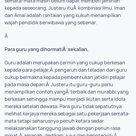
semata-mata masih belum dapat memberi jaminan
kepada seseorang, Justeru ituÂ kombinasi Ilmu, Iman
dan Amal adalah rantaian yang kukuh menampilkan
wajah pendidik berwibawa yang sebenar.
Â
Para guru yang dihormatiÂ sekalian,
Guru adalah merupakan cermin yang cukup berkesan
kepada para pelajar,Â pengaruh dan teladan dari guru
cukup bermakna kepada pembentukan jatidiri pelajar
pada masa depan.Â Justeru itu guru-guru perlu
menampilkan contoh yangÂ terbaik dan murabbi yang
berkesan sehingga mampu menjadi ikutan serta idola
mereka setelah dewasa. Para guru tidak sepatutnya
melihat kerjaya mereka sebagai satu pekerjaan semata-
mata tetapi seharusnya penuh ketara sedar
melaksanakan tanggung jawab dengan penuh rasa
minat,Â amanah, dedikasi, jujur dan berintegriti.Â