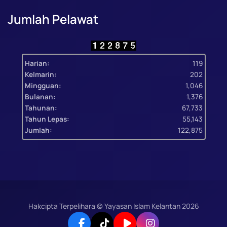
Jumlah Pelawat
Harian:
119
Kelmarin:
202
Mingguan:
1,046
Bulanan:
1,376
Tahunan:
67,733
Tahun Lepas:
55,143
Jumlah:
122,875
Hakcipta Terpelihara © Yayasan Islam Kelantan
2026