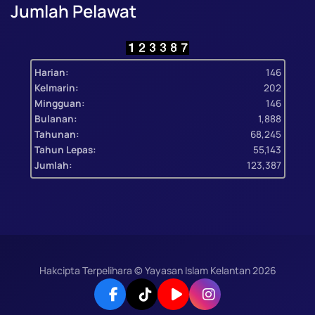
Jumlah Pelawat
Harian:
146
Kelmarin:
202
Mingguan:
146
Bulanan:
1,888
Tahunan:
68,245
Tahun Lepas:
55,143
Jumlah:
123,387
Hakcipta Terpelihara © Yayasan Islam Kelantan
2026