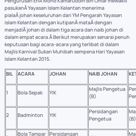
Pengurusan EnÂ Mohd Kamaruddin Bin Omar mewakili
pasukanÂ Yayasan Islam Kelantan menerima
pialaÂ johan keseluruhan dari YM Pengarah Yayasan
Islam Kelantan dengan kutipanÂ mataÂ dengan
menjadiÂ johan di dalam tiga acara dan naib johan di
dalam empat acara.Â Berikut merupakan senarai penuh
keputusan bagi acara-acara yang terlibat di dalam
Majlis Karnival Sukan Muhibah sempena Hari Yayasan
Islam Kelantan 2015.
BIL
ACARA
JOHAN
NAIB JOHAN
KE
Majlis Pengetua
Pe
1
Bola Sepak
YIK
(B)
Pe
Persidangan
Maj
2
Badminton
YIK
Pengetua
(B)
Bola Tampar
Persidangan
Maj