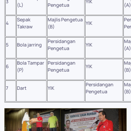
3
YIK
(L)
Pengetua
(A)
Sepak
Majlis Pengetua
Pe
4
YIK
Takraw
(B)
Pe
Persidangan
Maj
5
Bola jarring
YIK
Pengetua
(A)
Bola Tampar
Persidangan
Maj
6
YIK
(P)
Pengetua
(B)
Persidangan
Maj
7
Dart
YIK
Pengetua
(B)