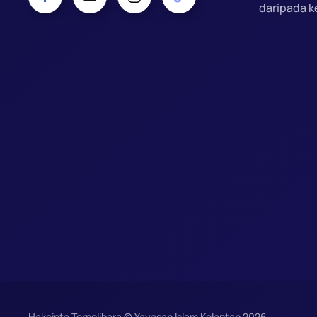
daripada k
Hakcipta Terpelihara © Yayasan Islam Kelantan
2026