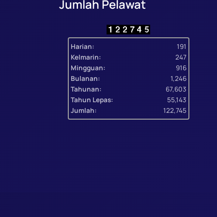
Jumlah Pelawat
Harian:
191
Kelmarin:
247
Mingguan:
916
Bulanan:
1,246
Tahunan:
67,603
Tahun Lepas:
55,143
Jumlah:
122,745