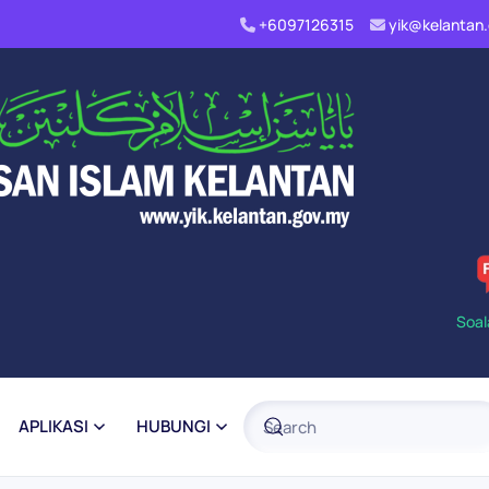
+6097126315
yik@kelanta
Soal
APLIKASI
HUBUNGI