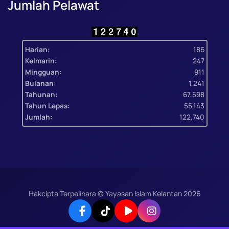
Jumlah Pelawat
Harian:
186
Kelmarin:
247
Mingguan:
911
Bulanan:
1,241
Tahunan:
67,598
Tahun Lepas:
55,143
Jumlah:
122,740
Hakcipta Terpelihara © Yayasan Islam Kelantan
2026