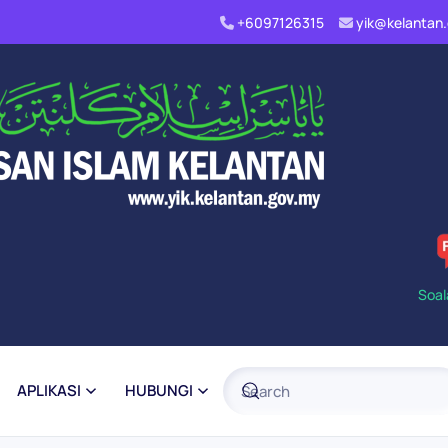
+6097126315
yik@kelanta
Soal
APLIKASI
HUBUNGI