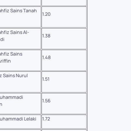
hfiz Sains Tanah
1.20
fiz Sains Al-
1.38
di
hfiz Sains
1.48
riffin
iz Sains Nurul
1.51
uhammadi
1.56
n
uhammadi Lelaki
1.72