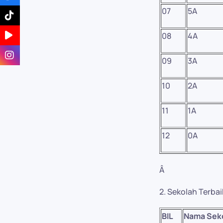
07
5A
08
4A
09
3A
10
2A
11
1A
12
0A
Â
2. Sekolah Terba
BIL
Nama Sek