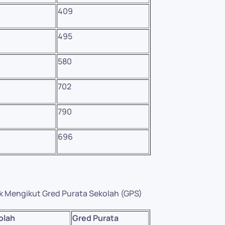
409
495
580
702
790
696
ik Mengikut Gred Purata Sekolah (GPS)
olah
Gred Purata