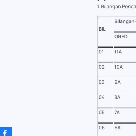
1. Bilangan Pen
Bilangan
BIL
GRED
01
11A
02
10A
03
9A
04
8A
05
7A
06
6A