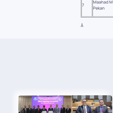
Maahad M
7
Pekan
Â