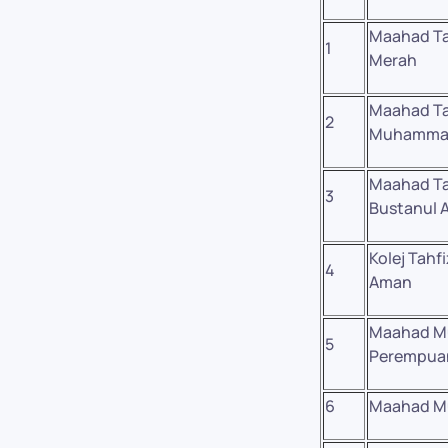
Maahad Ta
1
Merah
Maahad Tah
2
Muhamma
Maahad Ta
3
Bustanul A
Kolej Tahf
4
Aman
Maahad M
5
Perempua
6
Maahad M