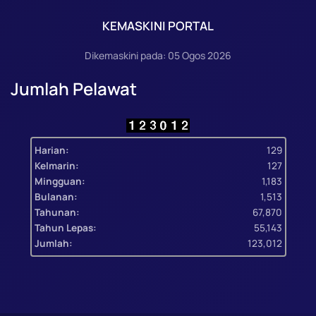
KEMASKINI PORTAL
Dikemaskini pada: 05 Ogos 2026
Jumlah Pelawat
Harian:
129
Kelmarin:
127
Mingguan:
1,183
Bulanan:
1,513
Tahunan:
67,870
Tahun Lepas:
55,143
Jumlah:
123,012