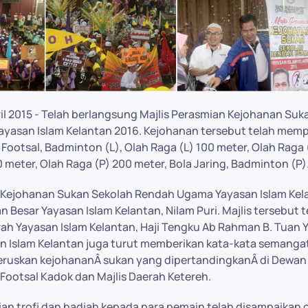
pril 2015 - Telah berlangsung Majlis Perasmian Kejohanan Su
yasan Islam Kelantan 2016. Kejohanan tersebut telah mem
 Footsal, Badminton (L), Olah Raga (L) 100 meter, Olah Raga 
 meter, Olah Raga (P) 200 meter, Bola Jaring, Badminton (P)
 Kejohanan Sukan Sekolah Rendah Ugama Yayasan Islam Kela
 Besar Yayasan Islam Kelantan, Nilam Puri. Majlis tersebut 
h Yayasan Islam Kelantan, Haji Tengku Ab Rahman B. Tuan 
n Islam Kelantan juga turut memberikan kata-kata semanga
neruskan kejohananÂ sukan yang dipertandingkanÂ di Dewan
Footsal Kadok dan Majlis Daerah Ketereh.
an trofi dan hadiah kepada para pemain telah disampaikan o