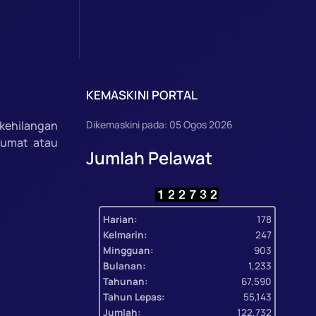
KEMASKINI PORTAL
kehilangan
Dikemaskini pada: 05 Ogos 2026
lumat atau
Jumlah Pelawat
Harian:
178
Kelmarin:
247
Mingguan:
903
Bulanan:
1,233
Tahunan:
67,590
Tahun Lepas:
55,143
Jumlah:
122,732