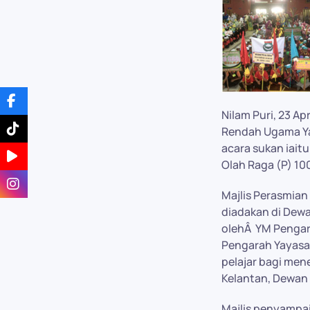
Nilam Puri, 23 A
Rendah Ugama Ya
acara sukan iaitu
Olah Raga (P) 100
Majlis Perasmian
diadakan di Dewan
olehÂ YM Pengara
Pengarah Yayasa
pelajar bagi me
Kelantan, Dewan 
Majlis penyampai