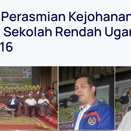
s Perasmian Kejohana
 Sekolah Rendah Ug
016