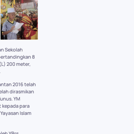
kan Sekolah
pertandingkan 8
(L) 200 meter,
.
ntan 2016 telah
telah dirasmikan
Yunus. YM
t kepada para
 Yayasan Islam
leh YBrs