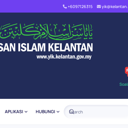
+6097126315
yik@kelanta
Soal
APLIKASI
HUBUNGI