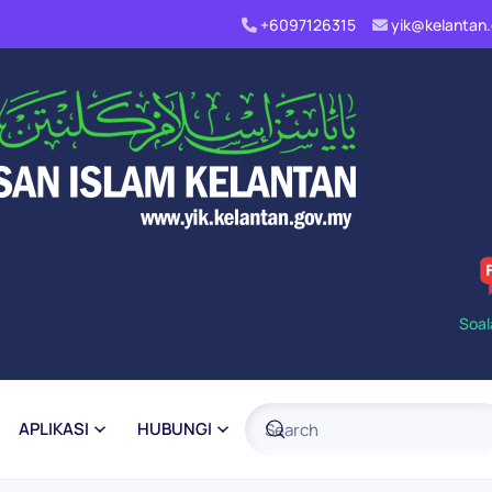
+6097126315
yik@kelanta
Soal
APLIKASI
HUBUNGI