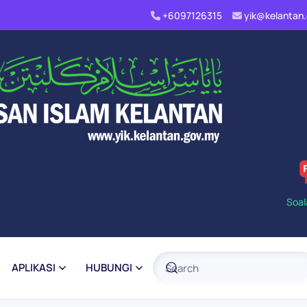
+6097126315
yik@kelanta
Soal
APLIKASI
HUBUNGI