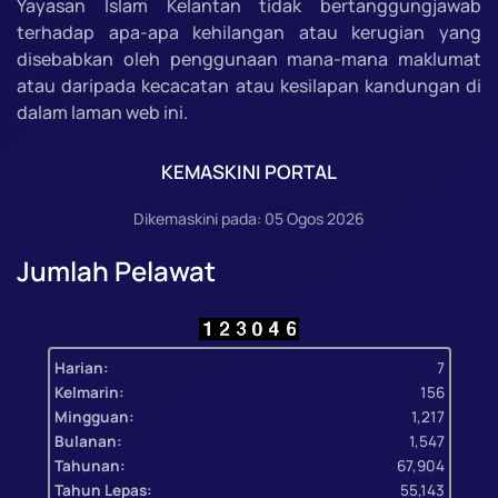
Yayasan Islam Kelantan tidak bertanggungjawab
terhadap apa-apa kehilangan atau kerugian yang
disebabkan oleh penggunaan mana-mana maklumat
atau daripada kecacatan atau kesilapan kandungan di
dalam laman web ini.
KEMASKINI PORTAL
Dikemaskini pada: 05 Ogos 2026
Jumlah Pelawat
Harian:
7
Kelmarin:
156
Mingguan:
1,217
Bulanan:
1,547
Tahunan:
67,904
Tahun Lepas:
55,143