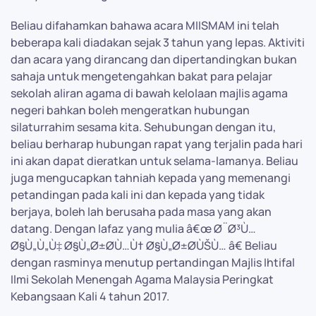
Beliau difahamkan bahawa acara MIISMAM ini telah
beberapa kali diadakan sejak 3 tahun yang lepas. Aktiviti
dan acara yang dirancang dan dipertandingkan bukan
sahaja untuk mengetengahkan bakat para pelajar
sekolah aliran agama di bawah kelolaan majlis agama
negeri bahkan boleh mengeratkan hubungan
silaturrahim sesama kita. Sehubungan dengan itu,
beliau berharap hubungan rapat yang terjalin pada hari
ini akan dapat dieratkan untuk selama-lamanya. Beliau
juga mengucapkan tahniah kepada yang memenangi
petandingan pada kali ini dan kepada yang tidak
berjaya, boleh lah berusaha pada masa yang akan
datang. Dengan lafaz yang mulia â€œ Ø¨Ø³Ù…
Ø§Ù„Ù„Ù‡ Ø§Ù„Ø±Ø­Ù…Ù† Ø§Ù„Ø±Ø­ÙŠÙ… â€ Beliau
dengan rasminya menutup pertandingan Majlis Ihtifal
Ilmi Sekolah Menengah Agama Malaysia Peringkat
Kebangsaan Kali 4 tahun 2017.