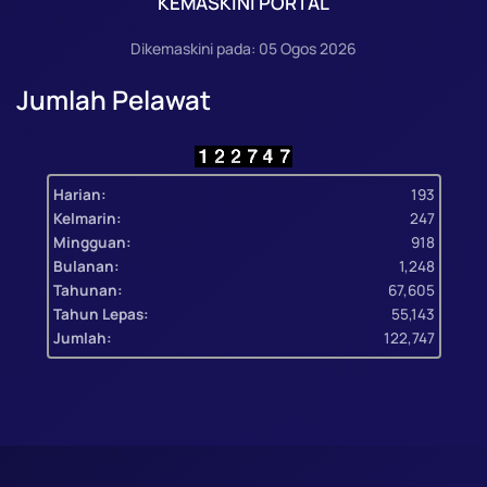
KEMASKINI PORTAL
Dikemaskini pada: 05 Ogos 2026
Jumlah Pelawat
Harian:
193
Kelmarin:
247
Mingguan:
918
Bulanan:
1,248
Tahunan:
67,605
Tahun Lepas:
55,143
Jumlah:
122,747