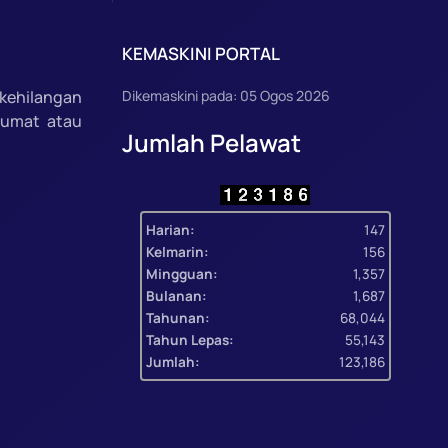
KEMASKINI PORTAL
kehilangan
Dikemaskini pada: 05 Ogos 2026
lumat atau
Jumlah Pelawat
Harian:
147
Kelmarin:
156
Mingguan:
1,357
Bulanan:
1,687
Tahunan:
68,044
Tahun Lepas:
55,143
Jumlah:
123,186