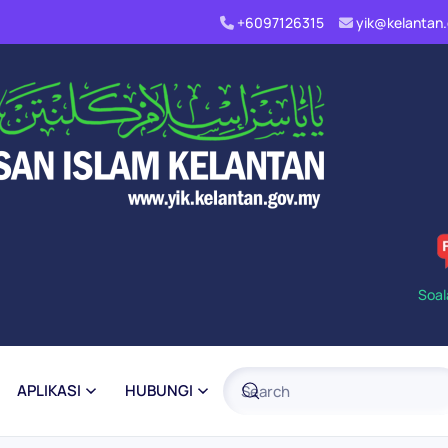
+6097126315
yik@kelanta
Soal
APLIKASI
HUBUNGI