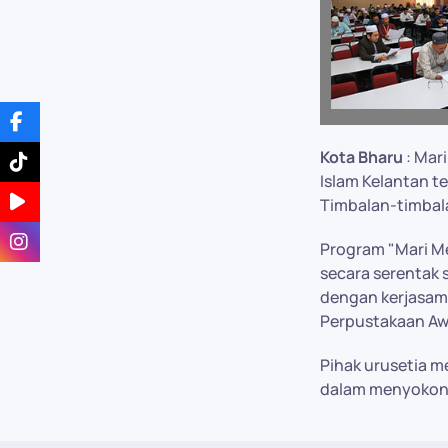
Kota Bharu
: Mar
Islam Kelantan tep
Timbalan-timbala
Program "Mari Me
secara serentak 
dengan kerjasam
Perpustakaan Aw
Pihak urusetia m
dalam menyokong