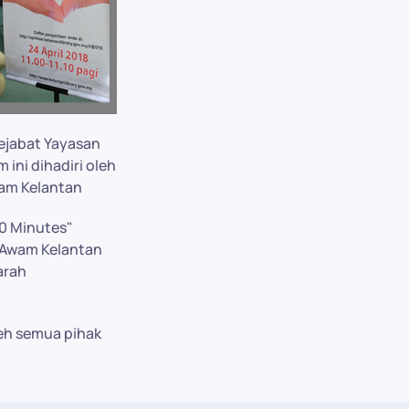
pejabat Yayasan
 ini dihadiri oleh
lam Kelantan
10 Minutes"
 Awam Kelantan
arah
eh semua pihak