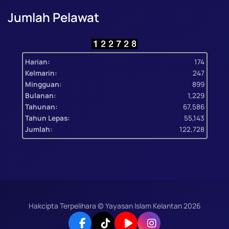
Jumlah Pelawat
Harian:
174
Kelmarin:
247
Mingguan:
899
Bulanan:
1,229
Tahunan:
67,586
Tahun Lepas:
55,143
Jumlah:
122,728
Hakcipta Terpelihara © Yayasan Islam Kelantan
2026