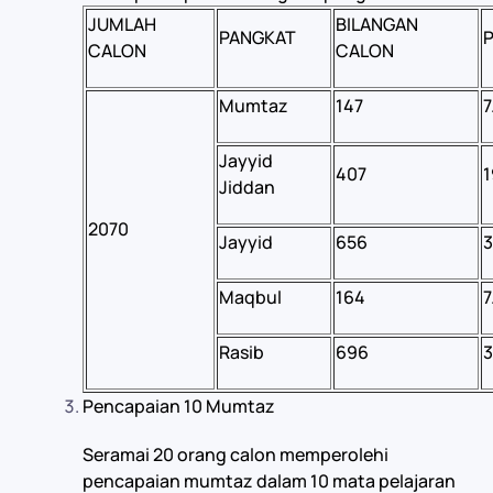
JUMLAH
BILANGAN
PANGKAT
CALON
CALON
Mumtaz
147
7
Jayyid
407
1
Jiddan
2070
Jayyid
656
3
Maqbul
164
7
Rasib
696
3
Pencapaian 10 Mumtaz
Seramai 20 orang calon memperolehi
pencapaian mumtaz dalam 10 mata pelajaran