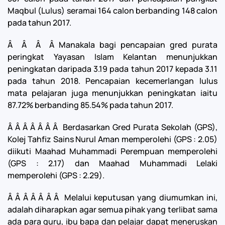
Maqbul (Lulus) seramai 164 calon berbanding 148 calon
pada tahun 2017.
Â Â Â Â
Manakala bagi pencapaian gred purata
peringkat Yayasan Islam Kelantan menunjukkan
peningkatan daripada 3.19 pada tahun 2017 kepada 3.11
pada tahun 2018. Pencapaian kecemerlangan lulus
mata pelajaran juga menunjukkan peningkatan iaitu
87.72% berbanding 85.54% pada tahun 2017.
Â Â Â Â Â Â Â Berdasarkan Gred Purata Sekolah (GPS),
Kolej Tahfiz Sains Nurul Aman memperolehi (GPS : 2.05)
diikuti Maahad Muhammadi Perempuan memperolehi
(GPS : 2.17) dan Maahad Muhammadi Lelaki
memperolehi (GPS : 2.29).
Â Â Â Â Â Â Â Melalui keputusan yang diumumkan ini,
adalah diharapkan agar semua pihak yang terlibat sama
ada para guru, ibu bapa dan pelajar dapat meneruskan