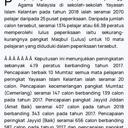
P
Agama Malaysia di sekolah-sekolah Yayasan
Islam Kelantan pada tahun 2018 ialah seramai 2070
pelajar daripada 25 pusat peperiksaan. Daripada jumlah
calon tersebut, seramai 1374 pelajar atau 66.38 peratus
memperolehi lulus peperiksaan iaitu sekurang-
kurangnya pangkat Maqbul (Lulus) untuk 10 mata
pelajaran yang diduduki dalam peperiksaan tersebut.
Â Â Â Â Â Â Â Keputusan ini menunjukkan peningkatan
sebanyak 4.19 peratus berbanding tahun 2017.
Pencapaian terbaik 10 Mumtaz semua mata pelajaran
peringkat Yayasan Islam Kelantan ialah seramai 20
calon. Pencapaian kecemerlangan pangkat Mumtaz
(Cemerlang) seramai 147 calon berbanding 139 calon
pada tahun 2017. Pencapaian pangkat Jayyid Jiddan
(Amat Baik) seramai 407 calon pada tahun 2018
berbanding 343 calon pada tahun 2017. Pencapaian
peringkat Jayyid (Baik) seramai 656 calon berbanding
587 calon pada tahun 2017 dan pencapaian pangkat