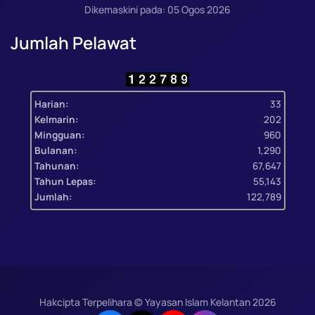
Dikemaskini pada: 05 Ogos 2026
Jumlah Pelawat
Harian:
33
Kelmarin:
202
Mingguan:
960
Bulanan:
1,290
Tahunan:
67,647
Tahun Lepas:
55,143
Jumlah:
122,789
Hakcipta Terpelihara © Yayasan Islam Kelantan
2026