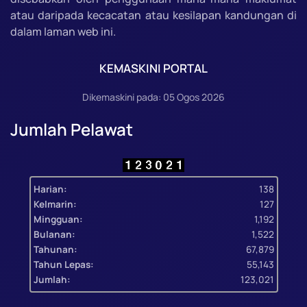
atau daripada kecacatan atau kesilapan kandungan di
dalam laman web ini.
KEMASKINI PORTAL
Dikemaskini pada: 05 Ogos 2026
Jumlah Pelawat
Harian:
138
Kelmarin:
127
Mingguan:
1,192
Bulanan:
1,522
Tahunan:
67,879
Tahun Lepas:
55,143
Jumlah:
123,021