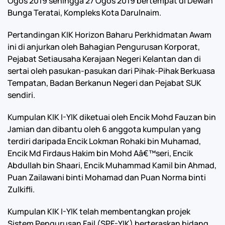
Ogos 2019 sehingga 27 Ogos 2019 bertempat di Dewan
Bunga Teratai, Kompleks Kota Darulnaim.
Pertandingan KIK Horizon Baharu Perkhidmatan Awam
ini di anjurkan oleh Bahagian Pengurusan Korporat,
Pejabat Setiausaha Kerajaan Negeri Kelantan dan di
sertai oleh pasukan-pasukan dari Pihak-Pihak Berkuasa
Tempatan, Badan Berkanun Negeri dan Pejabat SUK
sendiri.
Kumpulan KIK I-YIK diketuai oleh Encik Mohd Fauzan bin
Jamian dan dibantu oleh 6 anggota kumpulan yang
terdiri daripada Encik Lokman Rohaki bin Muhamad,
Encik Md Firdaus Hakim bin Mohd Aâ€™seri, Encik
Abdullah bin Shaari, Encik Muhammad Kamil bin Ahmad,
Puan Zailawani binti Mohamad dan Puan Norma binti
Zulkifli.
Kumpulan KIK I-YIK telah membentangkan projek
Sistem Pengurusan Fail (SPF-YIK) berteraskan bidang