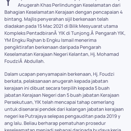
Y
Anugerah Khas Perlindungan Keselamatan dari
Bahagian Keselamatan Kerajaan dengan pencapaian 4
bintang. Majlis penyerahan sijil berkenaan telah
diadakan pada 15 Mac 2021 di Bilik Mesyuarat utama
Kompleks PentadbiranÂ YIK di Tunjong.Â Pengarah YIK,
YM Engku Rajhan b Engku Ismail menerima
pengiktirafan berkenaan daripada Pengarah
Keselamatan Kerajaan Negeri Kelantan, Hj. Mohamad
FoudziÂ Abdullah.
Dalam ucapan penyamapain berkenaan, Hj. Foudzi
berkata, pelaksanaan anugerah kepada jabatan
kerajaan ini dibuat secara terpilih kepada 5 buah
jabatan Kerajaan Negeri dan 5 buah jabatan Kerajaan
Persekutuan, YIK telah mencapai tahap cemerlang
untuk disenarai pendek dari kalangan jabatan kerajaan
negeri ke Putrajaya selepas pengauditan pada 2019 y
ang lalu. Beliau berharap pematuhan prosedur
keseleamatan menjadi sebagai daripada budaya kerja