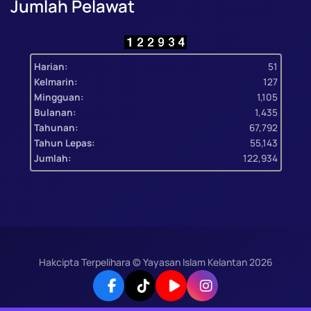
Jumlah Pelawat
Harian:
51
Kelmarin:
127
Mingguan:
1,105
Bulanan:
1,435
Tahunan:
67,792
Tahun Lepas:
55,143
Jumlah:
122,934
Hakcipta Terpelihara © Yayasan Islam Kelantan
2026