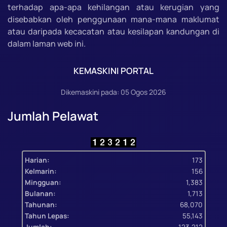
terhadap apa-apa kehilangan atau kerugian yang
disebabkan oleh penggunaan mana-mana maklumat
atau daripada kecacatan atau kesilapan kandungan di
dalam laman web ini.
KEMASKINI PORTAL
Dikemaskini pada: 05 Ogos 2026
Jumlah Pelawat
Harian:
173
Kelmarin:
156
Mingguan:
1,383
Bulanan:
1,713
Tahunan:
68,070
Tahun Lepas:
55,143
Jumlah:
123,212