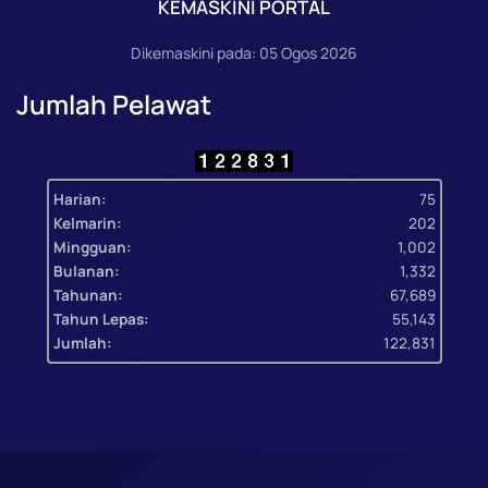
KEMASKINI PORTAL
Dikemaskini pada: 05 Ogos 2026
Jumlah Pelawat
Harian:
75
Kelmarin:
202
Mingguan:
1,002
Bulanan:
1,332
Tahunan:
67,689
Tahun Lepas:
55,143
Jumlah:
122,831