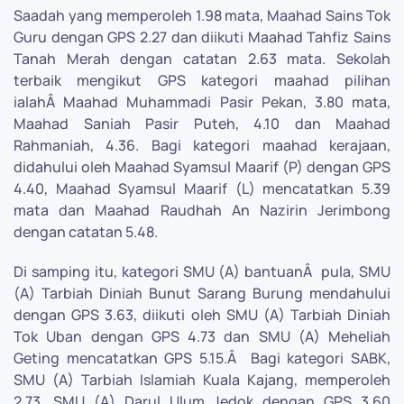
Saadah yang memperoleh 1.98 mata, Maahad Sains Tok
Guru dengan GPS 2.27 dan diikuti Maahad Tahfiz Sains
Tanah Merah dengan catatan 2.63 mata. Sekolah
terbaik mengikut GPS kategori maahad pilihan
ialahÂ Maahad Muhammadi Pasir Pekan, 3.80 mata,
Maahad Saniah Pasir Puteh, 4.10 dan Maahad
Rahmaniah, 4.36. Bagi kategori maahad kerajaan,
didahului oleh Maahad Syamsul Maarif (P) dengan GPS
4.40, Maahad Syamsul Maarif (L) mencatatkan 5.39
mata dan Maahad Raudhah An Nazirin Jerimbong
dengan catatan 5.48.
Di samping itu, kategori SMU (A) bantuanÂ pula, SMU
(A) Tarbiah Diniah Bunut Sarang Burung mendahului
dengan GPS 3.63, diikuti oleh SMU (A) Tarbiah Diniah
Tok Uban dengan GPS 4.73 dan SMU (A) Meheliah
Geting mencatatkan GPS 5.15.Â Bagi kategori SABK,
SMU (A) Tarbiah Islamiah Kuala Kajang, memperoleh
2.73, SMU (A) Darul Ulum Jedok dengan GPS 3.60