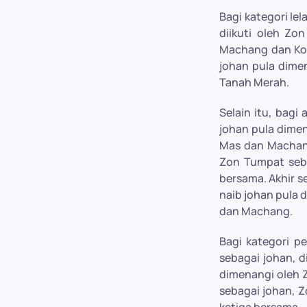
Bagi kategori le
diikuti oleh Zo
Machang dan Kota
johan pula dime
Tanah Merah.
Selain itu, bagi
johan pula dime
Mas dan Machang
Zon Tumpat seba
bersama. Akhir s
naib johan pula 
dan Machang.
Bagi kategori p
sebagai johan, d
dimenangi oleh Z
sebagai johan, Z
ketiga bersama.