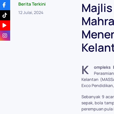
Majli
Berita Terkini
12 Julai, 2024
Mahra
Menen
Kelan
K
ompleks B
Perasmian
Kelantan (MASS
Exco Pendidikan, 
Sebanyak 9 acara
sepak, bola tamp
perempuan pula i