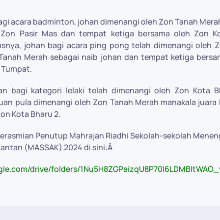
bagi acara badminton, johan dimenangi oleh Zon Tanah Merah
 Zon Pasir Mas dan tempat ketiga bersama oleh Zon K
snya, johan bagi acara ping pong telah dimenangi oleh Z
n Tanah Merah sebagai naib johan dan tempat ketiga bersa
n Tumpat.
an bagi kategori lelaki telah dimenangi oleh Zon Kota B
uan pula dimenangi oleh Zon Tanah Merah manakala juara 
on Kota Bharu 2.
Perasmian Penutup Mahrajan Riadhi Sekolah-sekolah Mene
lantan (MASSAK) 2024 di sini:Â
oogle.com/drive/folders/1Nu5H8ZGPaizqU8P70I6LDMBItWAO