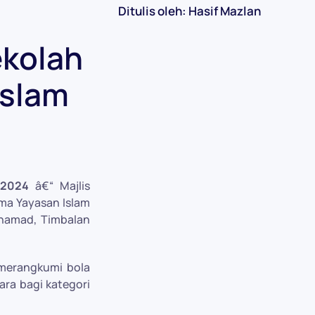
Ditulis oleh: Hasif Mazlan
ekolah
Islam
 2024
â€“ Majlis
ma Yayasan Islam
hamad, Timbalan
i merangkumi bola
ara bagi kategori