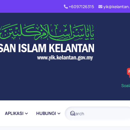
+6097126315
yik@kelanta
Soal
APLIKASI
HUBUNGI