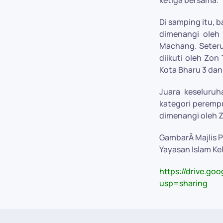
Di samping itu, 
dimenangi oleh
Machang. Seteru
diikuti oleh Zo
Kota Bharu 3 da
Juara keseluruh
kategori peremp
dimenangi oleh Z
GambarÂ Majlis 
Yayasan Islam Ke
https://drive.g
usp=sharing