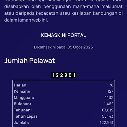
disebabkan oleh penggunaan mana-mana maklumat
atau daripada kecacatan atau kesilapan kandungan di
dalam laman web ini.
KEMASKINI PORTAL
Dikemaskini pada: 05 Ogos 2026
Jumlah Pelawat
Harian:
78
Kelmarin:
127
Mingguan:
1,132
Bulanan:
1,462
Tahunan:
67,819
Tahun Lepas:
55,143
Jumlah:
122,961